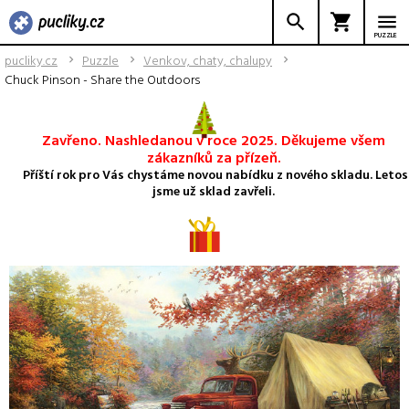
PUZZLE
pucliky.cz
Puzzle
Venkov, chaty, chalupy
Chuck Pinson - Share the Outdoors
Zavřeno. Nashledanou v roce 2025. Děkujeme všem
zákazníků za přízeň.
Příští rok pro Vás chystáme novou nabídku z nového skladu. Letos
jsme už sklad zavřeli.