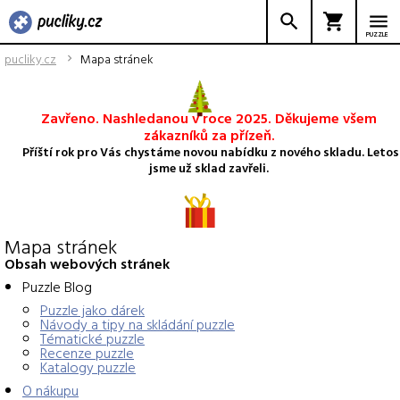
PUZZLE
pucliky.cz
Mapa stránek
Zavřeno. Nashledanou v roce 2025. Děkujeme všem
zákazníků za přízeň.
Příští rok pro Vás chystáme novou nabídku z nového skladu. Letos
jsme už sklad zavřeli.
Mapa stránek
Obsah webových stránek
Puzzle Blog
Puzzle jako dárek
Návody a tipy na skládání puzzle
Tématické puzzle
Recenze puzzle
Katalogy puzzle
O nákupu