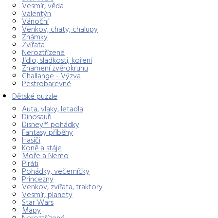
Vesmír, věda
Valentýn
Vánoční
Venkov, chaty, chalupy
Známky
Zvířata
Neroztřízené
Jídlo, sladkosti, koření
Znamení zvěrokruhu
Challange - Výzva
Pestrobarevné
Dětské puzzle
Auta, vlaky, letadla
Dinosauři
Disney™ pohádky
Fantasy příběhy
Hasiči
Koně a stáje
Moře a Nemo
Piráti
Pohádky, večerníčky
Princezny
Venkov, zvířata, traktory
Vesmír, planety
Star Wars
Mapy
Neroztřízené