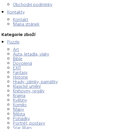
Obchodní podmínky
Kontakty
Kontakt
Mapa stránek
Kategorie zboží
Puzzle
Art
Auta, letadla, vlaky
Bible
Dovolená
EXIT
Fantasy
Historie
Hrady, zámky, památky
Klasické umění
Knihovny, regály
Krajina
Květiny
Komiks
Mapy
Města
Pohádky
Portrét, postavy
Star Wars