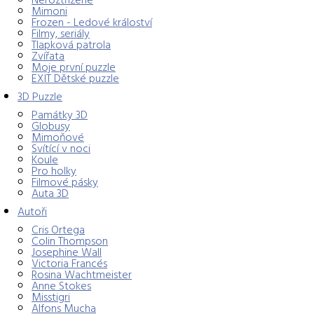
Mimoni
Frozen - Ledové králoství
Filmy, seriály
Tlapková patrola
Zvířata
Moje první puzzle
EXIT Dětské puzzle
3D Puzzle
Památky 3D
Globusy
Mimoňové
Svítící v noci
Koule
Pro holky
Filmové pásky
Auta 3D
Autoři
Cris Ortega
Colin Thompson
Josephine Wall
Victoria Francés
Rosina Wachtmeister
Anne Stokes
Misstigri
Alfons Mucha