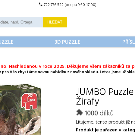
722 776 522 (po-pá 9:30-17:00)
HLEDAT
UZZLE
3D PUZZLE
PŘÍS
no. Nashledanou v roce 2025. Děkujeme všem zákazníků za př
ok pro Vás chystáme novou nabídku z nového skladu. Letos jsme už sklad
JUMBO
Puzzle
Žirafy
1000
dílků
Litujeme, tento produkt již n
Produkt je zařazen v kateg