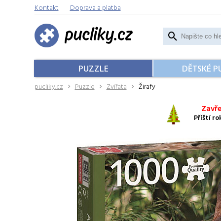
Kontakt
Doprava a platba
PUZZLE
DĚTSKÉ P
pucliky.cz
Puzzle
Zvířata
Žirafy
Zavře
Příští r