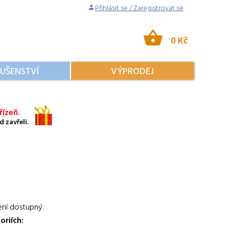
Přihlásit se / Zaregistrovat se
0 Kč
LUŠENSTVÍ
VÝPRODEJ
ízeň.
 zavřeli.
ení dostupný.
oriích: