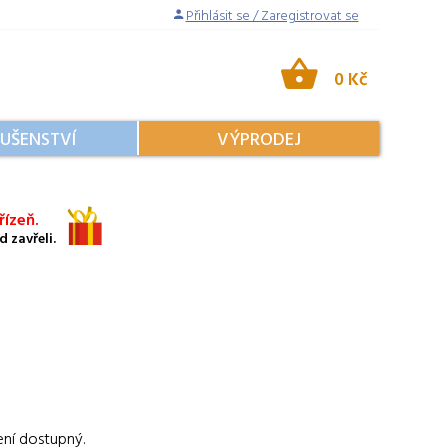
Přihlásit se / Zaregistrovat se
0 Kč
LUŠENSTVÍ
VÝPRODEJ
ízeň.
 zavřeli.
ení dostupný.