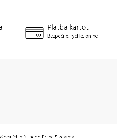
a
Platba kartou
Bezpečne, rychle, online
výdejních míst nebo Praha 5 zdarma