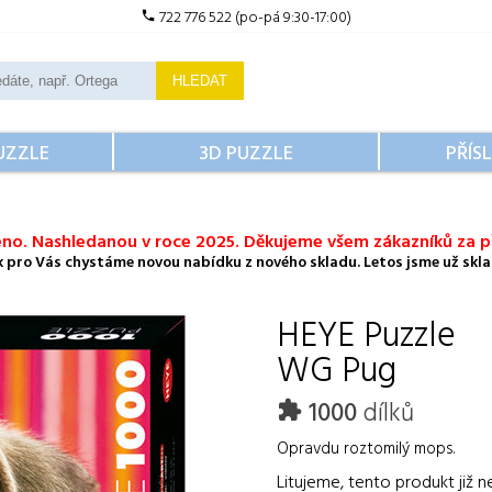
722 776 522 (po-pá 9:30-17:00)
HLEDAT
UZZLE
3D PUZZLE
PŘÍS
no. Nashledanou v roce 2025. Děkujeme všem zákazníků za př
ok pro Vás chystáme novou nabídku z nového skladu. Letos jsme už sklad
HEYE
Puzzle
WG Pug
1000
dílků
Opravdu roztomilý mops.
Litujeme, tento produkt již n