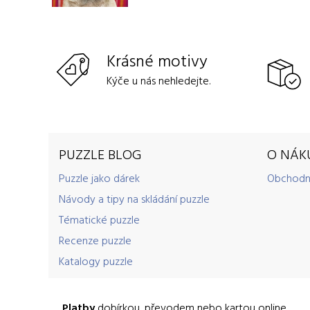
Krásné motivy
Kýče u nás nehledejte.
PUZZLE BLOG
O NÁK
Puzzle jako dárek
Obchodn
Návody a tipy na skládání puzzle
Tématické puzzle
Recenze puzzle
Katalogy puzzle
Platby
dobírkou, převodem nebo kartou online