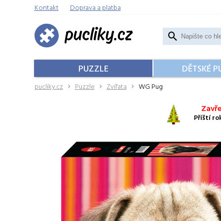
Kontakt
Doprava a platba
PUZZLE
DĚTSKÉ P
pucliky.cz
Puzzle
Zvířata
WG Pug
Zavře
Příští r