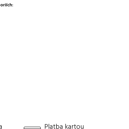
oriích:
a
Platba kartou