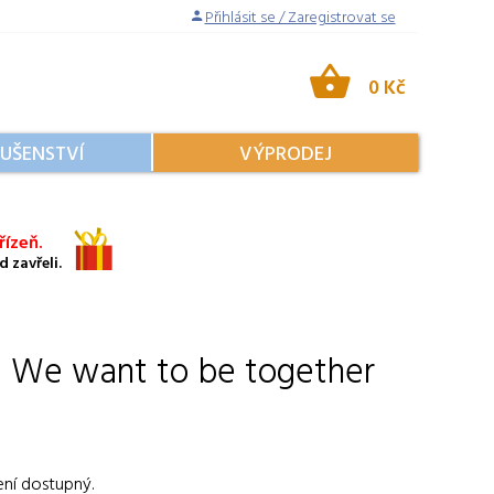
Přihlásit se / Zaregistrovat se
0 Kč
LUŠENSTVÍ
VÝPRODEJ
ízeň.
 zavřeli.
 We want to be together
ení dostupný.