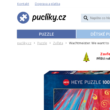
Kontakt
Doprava a platba
PUZZLE
DĚTSKÉ P
pucliky.cz
Puzzle
Zvířata
Wachtmeister: We want to 
Zavře
Příští r