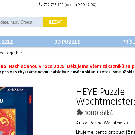
722 776 522 (po-pá 9:30-17:00)
HLEDAT
UZZLE
3D PUZZLE
PŘÍS
be together
no. Nashledanou v roce 2025. Děkujeme všem zákazníků za př
ok pro Vás chystáme novou nabídku z nového skladu. Letos jsme už sklad
HEYE
Puzzle
Wachtmeister:
1000
dílků
Autor: Rosina Wachtmeister
Litujeme, tento produkt již n