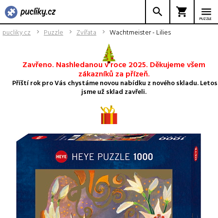
PUZZLE
pucliky.cz
Puzzle
Zvířata
Wachtmeister - Lilies
Zavřeno. Nashledanou v roce 2025. Děkujeme všem
zákazníků za přízeň.
Příští rok pro Vás chystáme novou nabídku z nového skladu. Letos
jsme už sklad zavřeli.