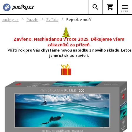
PUZZLE
pucliky.cz
Puzzle
Zvířata
Rejnok v moři
Zavřeno. Nashledanou v roce 2025. Děkujeme všem
zákazníků za přízeň.
Příští rok pro Vás chystáme novou nabídku z nového skladu. Letos
jsme už sklad zavřeli.