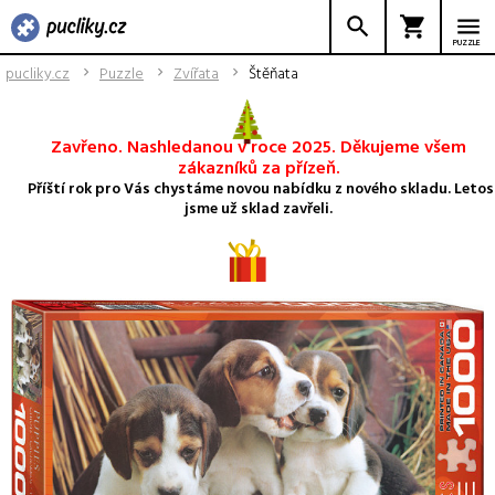
PUZZLE
pucliky.cz
Puzzle
Zvířata
Štěňata
Zavřeno. Nashledanou v roce 2025. Děkujeme všem
zákazníků za přízeň.
Příští rok pro Vás chystáme novou nabídku z nového skladu. Letos
jsme už sklad zavřeli.