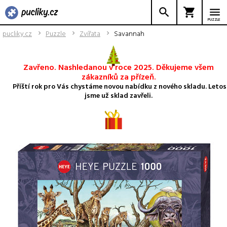
PUZZLE
pucliky.cz
Puzzle
Zvířata
Savannah
Zavřeno. Nashledanou v roce 2025. Děkujeme všem
zákazníků za přízeň.
Příští rok pro Vás chystáme novou nabídku z nového skladu. Letos
jsme už sklad zavřeli.