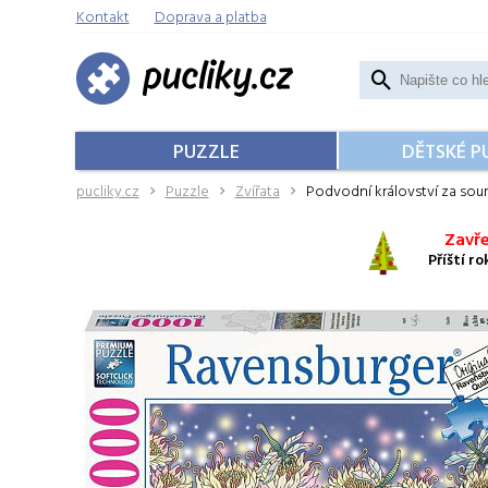
Kontakt
Doprava a platba
PUZZLE
DĚTSKÉ P
pucliky.cz
Puzzle
Zvířata
Podvodní království za sou
Zavře
Příští r