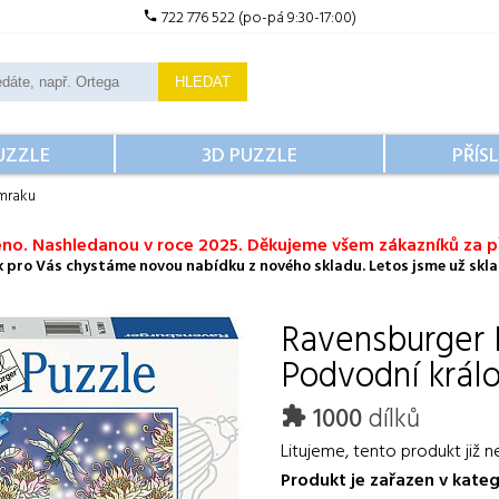
722 776 522 (po-pá 9:30-17:00)
HLEDAT
UZZLE
3D PUZZLE
PŘÍS
mraku
no. Nashledanou v roce 2025. Děkujeme všem zákazníků za př
ok pro Vás chystáme novou nabídku z nového skladu. Letos jsme už sklad
Ravensburger
Podvodní král
1000
dílků
Litujeme, tento produkt již n
Produkt je zařazen v kateg