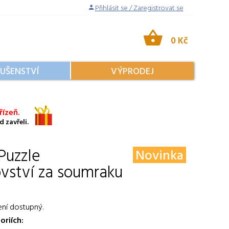
Přihlásit se / Zaregistrovat se
0 Kč
LUŠENSTVÍ
VÝPRODEJ
ízeň.
 zavřeli.
Puzzle
Novinka
ovství za soumraku
ení dostupný.
oriích: