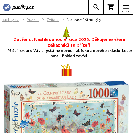
PUZZLE
pucliky.cz
Puzzle
Zvířata
Nejkrásnější motýly
Zavřeno. Nashledanou v roce 2025. Děkujeme všem
zákazníků za přízeň.
Příští rok pro Vás chystáme novou nabídku z nového skladu. Letos
jsme už sklad zavřeli.