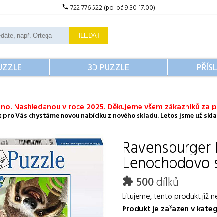
722 776 522 (po-pá 9:30-17:00)
HLEDAT
UZZLE
3D PUZZLE
PŘÍS
no. Nashledanou v roce 2025. Děkujeme všem zákazníků za př
ok pro Vás chystáme novou nabídku z nového skladu. Letos jsme už sklad
Ravensburger
Lenochodovo s
500
dílků
Litujeme, tento produkt již n
Produkt je zařazen v kateg