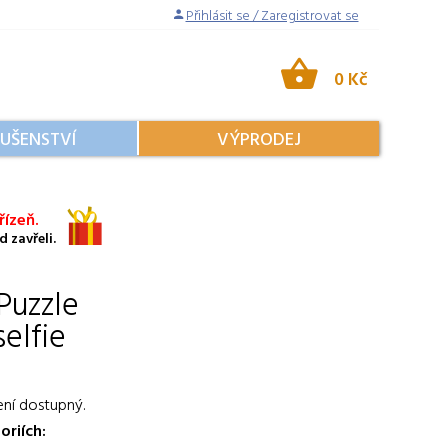
Přihlásit se / Zaregistrovat se
0 Kč
LUŠENSTVÍ
VÝPRODEJ
ízeň.
 zavřeli.
Puzzle
elfie
ení dostupný.
oriích: