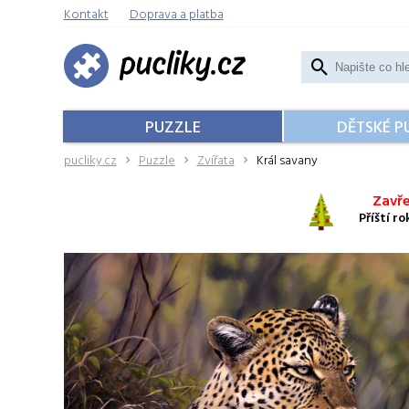
Kontakt
Doprava a platba
PUZZLE
DĚTSKÉ P
pucliky.cz
Puzzle
Zvířata
Král savany
Zavře
Příští r