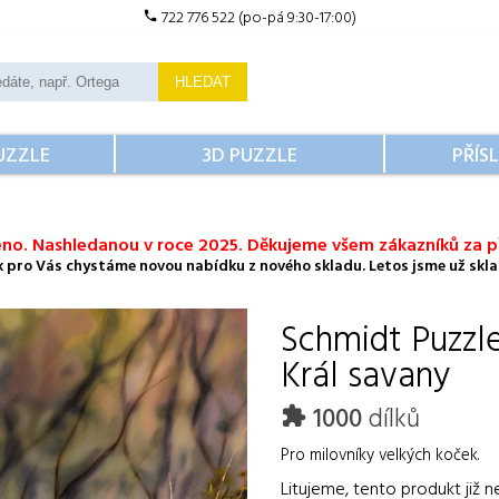
722 776 522 (po-pá 9:30-17:00)
HLEDAT
UZZLE
3D PUZZLE
PŘÍS
no. Nashledanou v roce 2025. Děkujeme všem zákazníků za př
ok pro Vás chystáme novou nabídku z nového skladu. Letos jsme už sklad
Schmidt
Puzzl
Král savany
1000
dílků
Pro milovníky velkých koček.
Litujeme, tento produkt již n