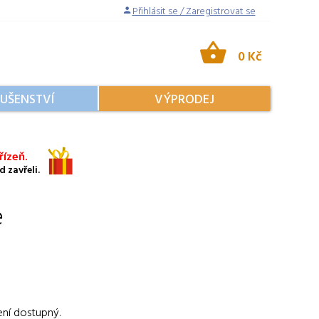
Přihlásit se / Zaregistrovat se
0 Kč
LUŠENSTVÍ
VÝPRODEJ
ízeň.
 zavřeli.
e
ení dostupný.