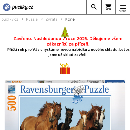
PUZZLE
pucliky.cz
Puzzle
Zvířata
Koně
Zavřeno. Nashledanou v roce 2025. Děkujeme všem
zákazníků za přízeň.
Příští rok pro Vás chystáme novou nabídku z nového skladu. Letos
jsme už sklad zavřeli.