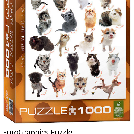
EuroGraphics
Puzzle