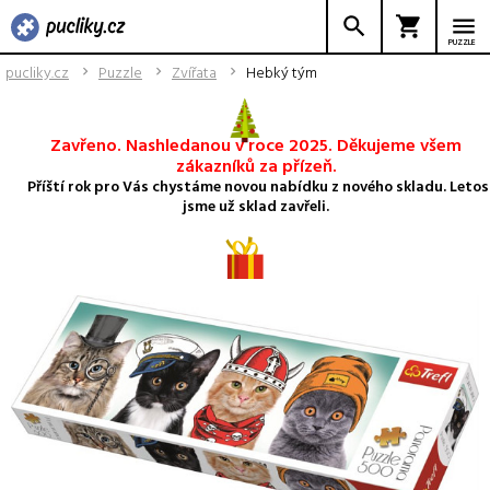
PUZZLE
pucliky.cz
Puzzle
Zvířata
Hebký tým
Zavřeno. Nashledanou v roce 2025. Děkujeme všem
zákazníků za přízeň.
Příští rok pro Vás chystáme novou nabídku z nového skladu. Letos
jsme už sklad zavřeli.