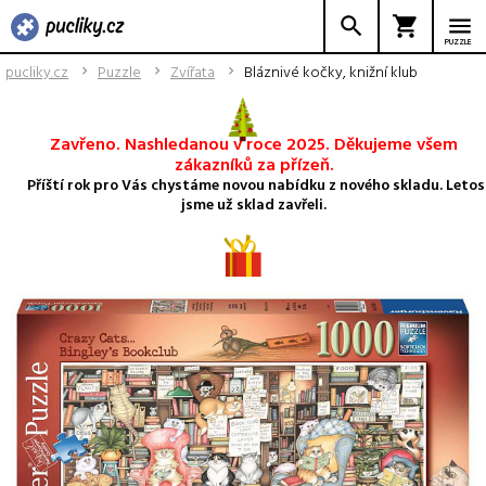
PUZZLE
pucliky.cz
Puzzle
Zvířata
Bláznivé kočky, knižní klub
Zavřeno. Nashledanou v roce 2025. Děkujeme všem
zákazníků za přízeň.
Příští rok pro Vás chystáme novou nabídku z nového skladu. Letos
jsme už sklad zavřeli.