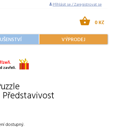
Přihlásit se / Zaregistrovat se
0 Kč
LUŠENSTVÍ
VÝPRODEJ
ízeň.
 zavřeli.
uzzle
n Představivost
ení dostupný.