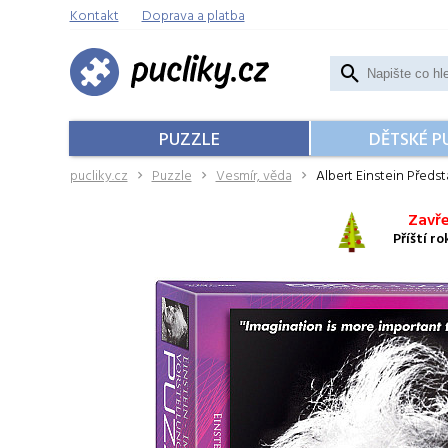
Kontakt
Doprava a platba
PUZZLE
DĚTSKÉ P
pucliky.cz
Puzzle
Vesmír, věda
Albert Einstein Předst
Zavře
Příští r