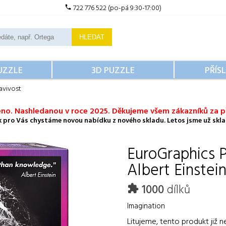
722 776 522 (po-pá 9:30-17:00)
HLEDAT
UZZLE
3D PUZZLE
PŘÍS
avivost
no. Nashledanou v roce 2025. Děkujeme všem zákazníků za př
ok pro Vás chystáme novou nabídku z nového skladu. Letos jsme už sklad
EuroGraphics
P
Albert Einstei
1000
dílků
Imagination
Litujeme, tento produkt již n