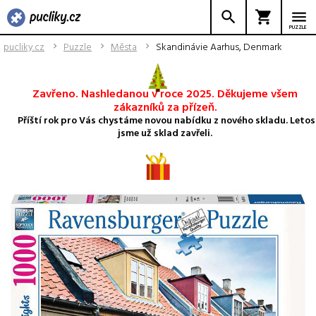
PUZZLE
pucliky.cz
Puzzle
Města
Skandinávie Aarhus, Denmark
Zavřeno. Nashledanou v roce 2025. Děkujeme všem
zákazníků za přízeň.
Příští rok pro Vás chystáme novou nabídku z nového skladu. Letos
jsme už sklad zavřeli.