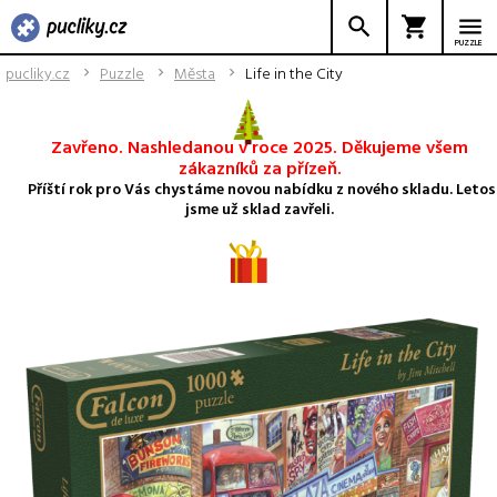
PUZZLE
pucliky.cz
Puzzle
Města
Life in the City
Zavřeno. Nashledanou v roce 2025. Děkujeme všem
zákazníků za přízeň.
Příští rok pro Vás chystáme novou nabídku z nového skladu. Letos
jsme už sklad zavřeli.