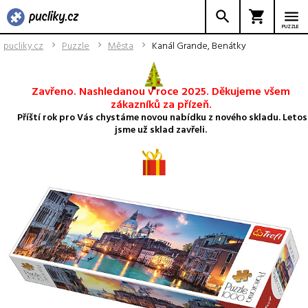
PUZZLE
pucliky.cz
Puzzle
Města
Kanál Grande, Benátky
Zavřeno. Nashledanou v roce 2025. Děkujeme všem
zákazníků za přízeň.
Příští rok pro Vás chystáme novou nabídku z nového skladu. Letos
jsme už sklad zavřeli.