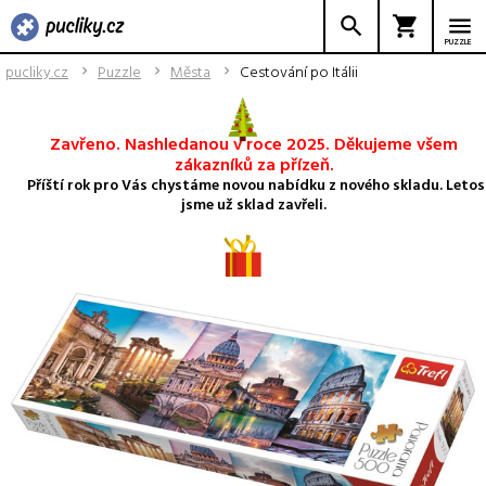
PUZZLE
pucliky.cz
Puzzle
Města
Cestování po Itálii
Zavřeno. Nashledanou v roce 2025. Děkujeme všem
zákazníků za přízeň.
Příští rok pro Vás chystáme novou nabídku z nového skladu. Letos
jsme už sklad zavřeli.