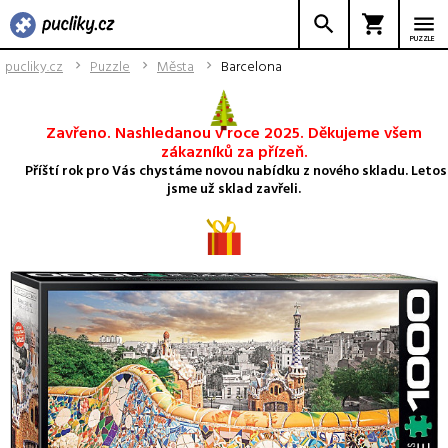
PUZZLE
pucliky.cz
Puzzle
Města
Barcelona
Zavřeno. Nashledanou v roce 2025. Děkujeme všem
zákazníků za přízeň.
Příští rok pro Vás chystáme novou nabídku z nového skladu. Letos
jsme už sklad zavřeli.