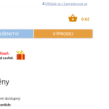
Přihlásit se / Zaregistrovat se
0 Kč
LUŠENSTVÍ
VÝPRODEJ
ízeň.
 zavřeli.
ény
ení dostupný.
oriích: