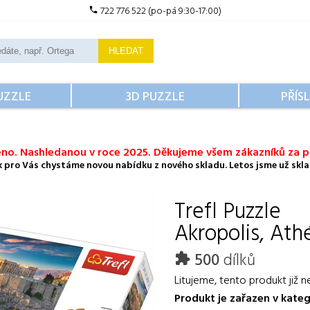
722 776 522 (po-pá 9:30-17:00)
HLEDAT
UZZLE
3D PUZZLE
PŘÍS
no. Nashledanou v roce 2025. Děkujeme všem zákazníků za př
ok pro Vás chystáme novou nabídku z nového skladu. Letos jsme už sklad
Trefl
Puzzle
Akropolis, Ath
500
dílků
Litujeme, tento produkt již n
Produkt je zařazen v kateg