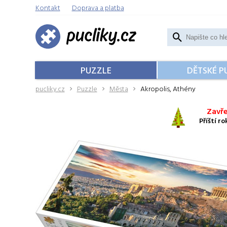
Kontakt
Doprava a platba
PUZZLE
DĚTSKÉ P
pucliky.cz
Puzzle
Města
Akropolis, Athény
Zavře
Příští r