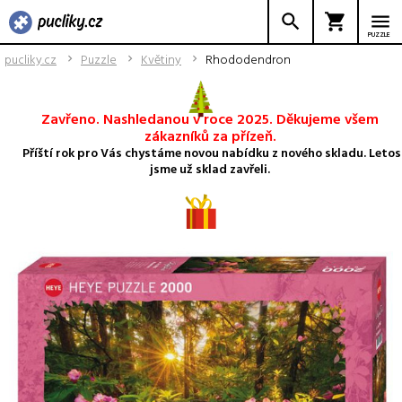
PUZZLE
pucliky.cz
Puzzle
Květiny
Rhododendron
Zavřeno. Nashledanou v roce 2025. Děkujeme všem
zákazníků za přízeň.
Příští rok pro Vás chystáme novou nabídku z nového skladu. Letos
jsme už sklad zavřeli.