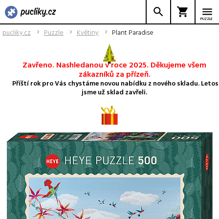
PUZZLE
pucliky.cz
Puzzle
Květiny
Plant Paradise
Zavřeno. Nashledanou v roce 2025. Děkujeme všem
zákazníků za přízeň.
Příští rok pro Vás chystáme novou nabídku z nového skladu. Letos
jsme už sklad zavřeli.