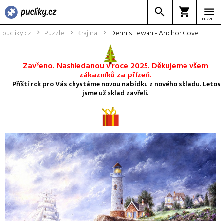
PUZZLE
pucliky.cz
Puzzle
Krajina
Dennis Lewan - Anchor Cove
Zavřeno. Nashledanou v roce 2025. Děkujeme všem
zákazníků za přízeň.
Příští rok pro Vás chystáme novou nabídku z nového skladu. Letos
jsme už sklad zavřeli.