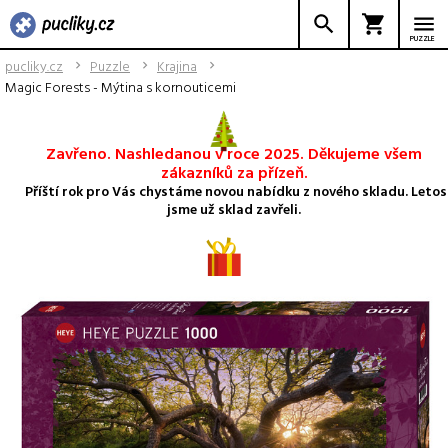
PUZZLE
pucliky.cz
Puzzle
Krajina
Magic Forests - Mýtina s kornouticemi
Zavřeno. Nashledanou v roce 2025. Děkujeme všem
zákazníků za přízeň.
Příští rok pro Vás chystáme novou nabídku z nového skladu. Letos
jsme už sklad zavřeli.