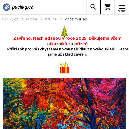
PUZZLE
pucliky.cz
Puzzle
Krajina
Podzimní les
Zavřeno. Nashledanou v roce 2025. Děkujeme všem
zákazníků za přízeň.
Příští rok pro Vás chystáme novou nabídku z nového skladu. Letos
jsme už sklad zavřeli.