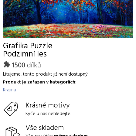
Grafika
Puzzle
Podzimní les
1500
dílků
Litujeme, tento produkt již není dostupný.
Produkt je zařazen v kategoriích:
Krajina
Krásné motivy
Kýče u nás nehledejte.
Vše skladem
Vše co vidíte
máme skladem
.