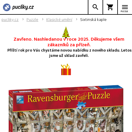
PUZZLE
pucliky.cz
Puzzle
Klasické umění
Sixtinská kaple
Zavřeno. Nashledanou v roce 2025. Děkujeme všem
zákazníků za přízeň.
Příští rok pro Vás chystáme novou nabídku z nového skladu. Letos
jsme už sklad zavřeli.