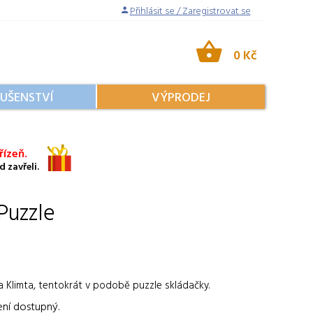
Přihlásit se / Zaregistrovat se
0 Kč
LUŠENSTVÍ
VÝPRODEJ
ízeň.
 zavřeli.
Puzzle
a Klimta, tentokrát v podobě puzzle skládačky.
ení dostupný.