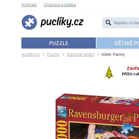
Kontakt
Doprava a platba
PUZZLE
DĚTSKÉ P
pucliky.cz
Puzzle
Klasické umění
Klimt: Panny
Zavře
Příští r