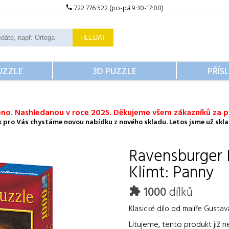
722 776 522 (po-pá 9:30-17:00)
HLEDAT
UZZLE
3D PUZZLE
PŘÍS
no. Nashledanou v roce 2025. Děkujeme všem zákazníků za př
ok pro Vás chystáme novou nabídku z nového skladu. Letos jsme už sklad
Ravensburger
Klimt: Panny
1000
dílků
Klasické dílo od malíře Gustav
Litujeme, tento produkt již n