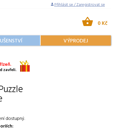
Přihlásit se / Zaregistrovat se
0 Kč
LUŠENSTVÍ
VÝPRODEJ
ízeň.
 zavřeli.
Puzzle
e
ení dostupný.
oriích: