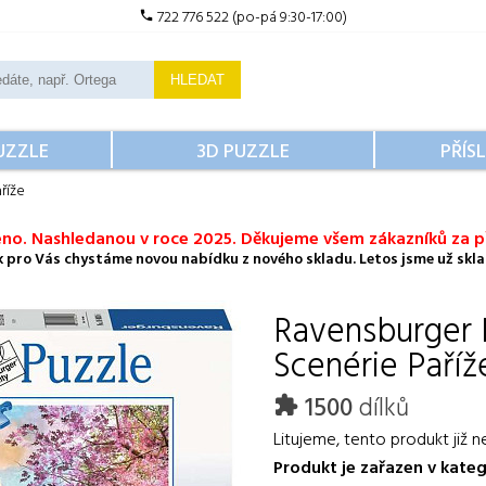
722 776 522 (po-pá 9:30-17:00)
HLEDAT
UZZLE
3D PUZZLE
PŘÍS
říže
no. Nashledanou v roce 2025. Děkujeme všem zákazníků za př
ok pro Vás chystáme novou nabídku z nového skladu. Letos jsme už sklad
Ravensburger
Scenérie Paříž
1500
dílků
Litujeme, tento produkt již n
Produkt je zařazen v kateg