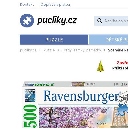
Kontakt
Doprava a platba
PUZZLE
DĚTSKÉ P
pucliky.cz
Puzzle
Hrady, zámky, památky
Scenérie Pa
Zavře
Příští r