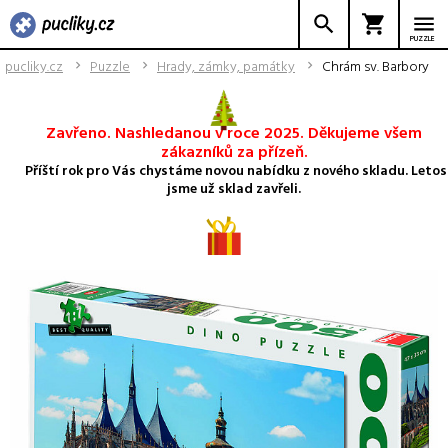
PUZZLE
pucliky.cz
Puzzle
Hrady, zámky, památky
Chrám sv. Barbory
Zavřeno. Nashledanou v roce 2025. Děkujeme všem
zákazníků za přízeň.
Příští rok pro Vás chystáme novou nabídku z nového skladu. Letos
jsme už sklad zavřeli.