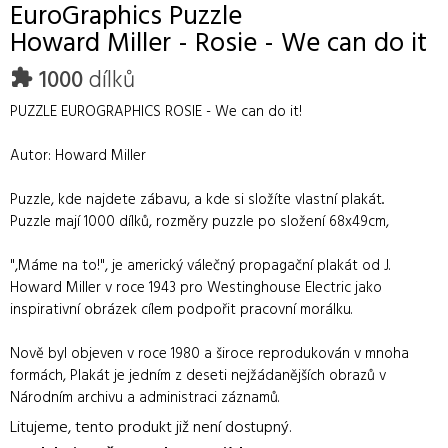
EuroGraphics
Puzzle
Howard Miller - Rosie - We can do it
1000
dílků
PUZZLE EUROGRAPHICS ROSIE - We can do it!
Autor: Howard Miller
Puzzle, kde najdete zábavu, a kde si složíte vlastní plakát..
Puzzle mají 1000 dílků, rozměry puzzle po složení 68x49cm,
",Máme na to!", je americký válečný propagační plakát od J.
Howard Miller v roce 1943 pro Westinghouse Electric jako
inspirativní obrázek cílem podpořit pracovní morálku.
Nově byl objeven v roce 1980 a široce reprodukován v mnoha
formách, Plakát je jedním z deseti nejžádanějších obrazů v
Národním archivu a administraci záznamů.
Litujeme, tento produkt již není dostupný.