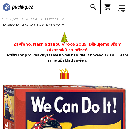
PUZZLE
pucliky.cz
Puzzle
Historie
Howard Miller - Rosie - We can do it
Zavřeno. Nashledanou v roce 2025. Děkujeme všem
zákazníků za přízeň.
Příští rok pro Vás chystáme novou nabídku z nového skladu. Letos
jsme už sklad zavřeli.