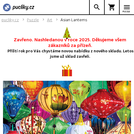
PUZZLE
pucliky.cz
Puzzle
Art
Asian Lanterns
Zavřeno. Nashledanou v roce 2025. Děkujeme všem
zákazníků za přízeň.
Příští rok pro Vás chystáme novou nabídku z nového skladu. Letos
jsme už sklad zavřeli.