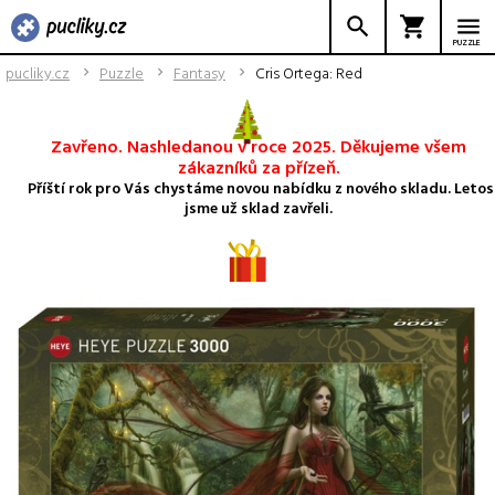
PUZZLE
pucliky.cz
Puzzle
Fantasy
Cris Ortega: Red
Zavřeno. Nashledanou v roce 2025. Děkujeme všem
zákazníků za přízeň.
Příští rok pro Vás chystáme novou nabídku z nového skladu. Letos
jsme už sklad zavřeli.