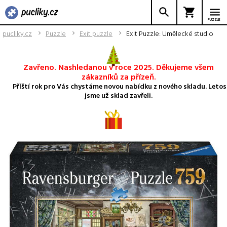
PUZZLE
pucliky.cz
Puzzle
Exit puzzle
Exit Puzzle: Umělecké studio
Zavřeno. Nashledanou v roce 2025. Děkujeme všem
zákazníků za přízeň.
Příští rok pro Vás chystáme novou nabídku z nového skladu. Letos
jsme už sklad zavřeli.